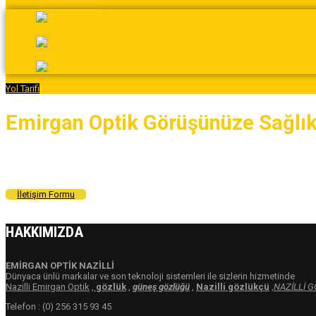
Yol Tarifi
Emirgan Optik
Görüşünüze Sağlık
İletişim Formu
HAKKIMIZDA
EMİRGAN OPTİK NAZİLLİ
Dünyaca ünlü markalar ve son teknoloji sistemleri ile sizlerin hizmetinde
Nazilli Emirgan Optik
,
gözlük
,
güneş gözlüğü
,
Nazilli gözlükçü
,
NAZİLLİ 
Telefon : (0) 256 315 93 45