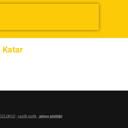
 Katar
GÖZLÜKÇÜ
,
nazilli optik
,
güneş gözlüğü