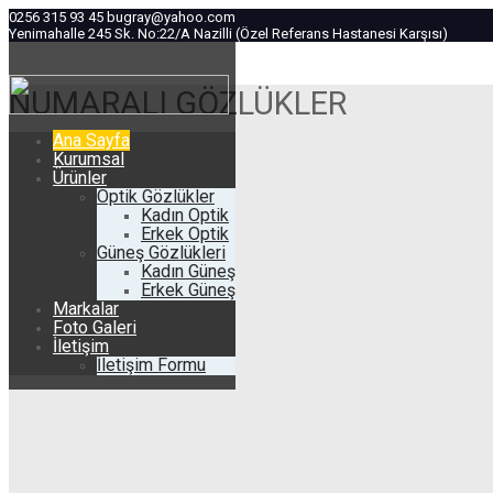
0256 315 93 45
bugray@yahoo.com
Yenimahalle 245 Sk. No:22/A Nazilli (Özel Referans Hastanesi Karşısı)
NUMARALI GÖZLÜKLER
Ana Sayfa
Kurumsal
Ürünler
Optik Gözlükler
Kadın Optik
Erkek Optik
Güneş Gözlükleri
Kadın Güneş
Erkek Güneş
Markalar
Foto Galeri
İletişim
İletişim Formu